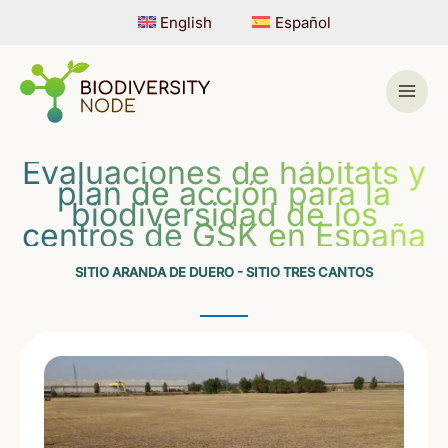
Ir
English
Español
al
contenido
Evaluaciones de hábitats y
plan de acción para la
biodiversidad de los
centros de GSK en España
SITIO ARANDA DE DUERO - SITIO TRES CANTOS