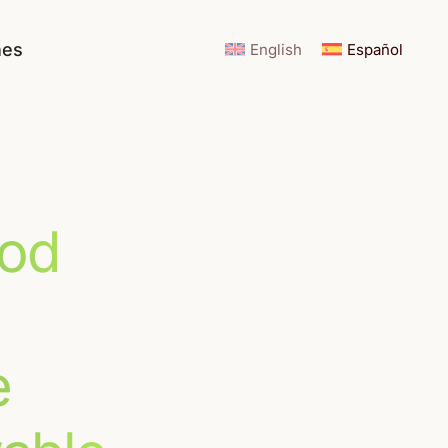
nes
English
Español
ood
e