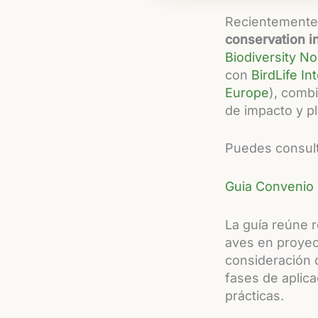
Recientemente 
conservation i
Biodiversity No
con
BirdLife In
Europe
), comb
de impacto y pl
Puedes consulta
Guia Convenio
La guía reúne 
aves en proyect
consideración d
fases de aplic
prácticas.