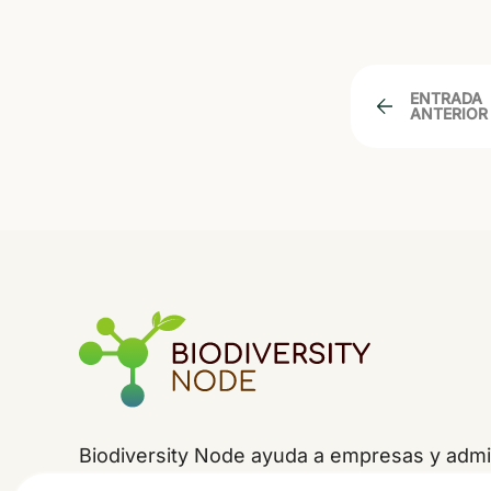
ENTRADA
←
ANTERIOR
Biodiversity Node ayuda a empresas y admin
la
jerarquía de mitigación
-evitar, minimizar