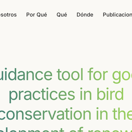
sotros
Por Qué
Qué
Dónde
Publicacio
idance tool for g
practices in bird
conservation in th