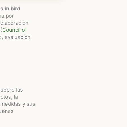
s in bird
da por
olaboración
(
Council of
d, evaluación
 sobre las
ctos, la
e medidas y sus
buenas