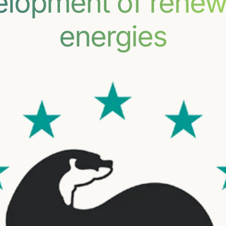
elopment of renew
energies