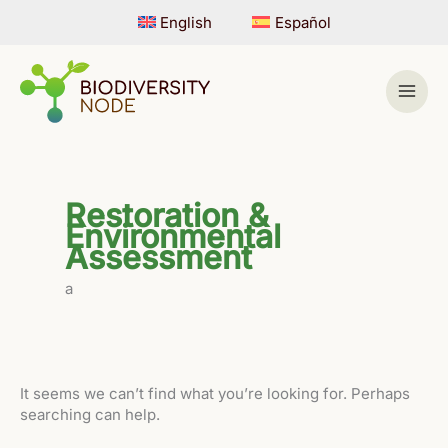
Skip
English
Español
to
content
Restoration &
Environmental
Assessment
a
It seems we can’t find what you’re looking for. Perhaps
searching can help.